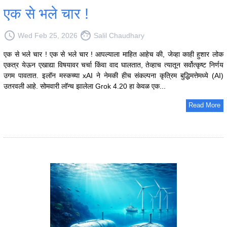
एक से भले चार !
access_time
face
Wed Feb 25, 2026
Salil Chaudhary
एक से भले चार ! एक से भले चार ! आपल्याला माहित आहेच की, जेव्हा काही हुशार लोक
एकत्र येऊन एखाद्या विषयावर चर्चा किंवा वाद घालतात, तेव्हाच त्यातून सर्वोत्कृष्ट निर्णय
उगम पावतात. इलॉन मस्कच्या xAI ने नेमकी हीच संकल्पना कृत्रिम बुद्धिमत्तेमध्ये (AI)
उतरवली आहे. सोमवारी लॉन्च झालेला Grok 4.20 हा केवळ एक...
Read More