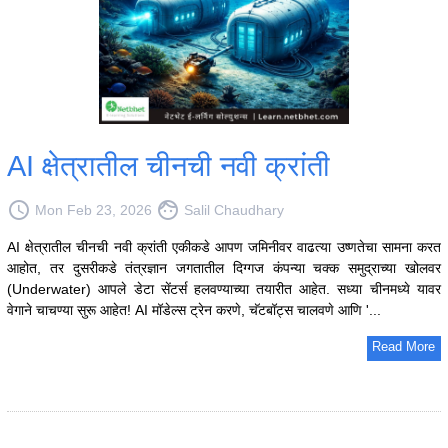
AI क्षेत्रातील चीनची नवी क्रांती
access_time
face
Mon Feb 23, 2026
Salil Chaudhary
AI क्षेत्रातील चीनची नवी क्रांती एकीकडे आपण जमिनीवर वाढत्या उष्णतेचा सामना करत
आहोत, तर दुसरीकडे तंत्रज्ञान जगतातील दिग्गज कंपन्या चक्क समुद्राच्या खोलवर
(Underwater) आपले डेटा सेंटर्स हलवण्याच्या तयारीत आहेत. सध्या चीनमध्ये यावर
वेगाने चाचण्या सुरू आहेत! AI मॉडेल्स ट्रेन करणे, चॅटबॉट्स चालवणे आणि '...
Read More