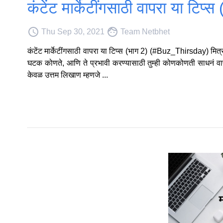
कंटेंट मार्केटींगसाठी वापरा या ट
access_time
face
Thu Sep 30, 2021
Team Netbhet
कंटेंट मार्केटींगसाठी वापरा या टिप्स (भाग 2) (#Buz_Thirsday) मित्रां
घटक कोणते, आणि ते प्रभावी करण्यासाठी तुम्ही कोणकोणती साधनं वापर
केवळ उत्तम लिखाण म्हणजे ...