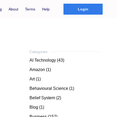
g
About
Terms
Help
Login
AI Technology (43)
Amazon (1)
Art (1)
Behavioural Science (1)
Belief System (2)
Blog (1)
Business (157)