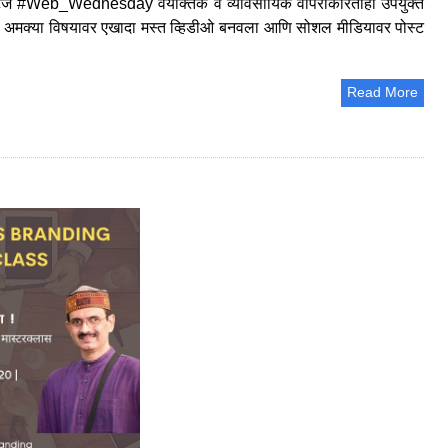
 फूटेज #Web_Wednesday वैयक्तिक व व्यावसायिक वापराकरिताही उपयुक्त
या अमक्या विषयावर एखादा मस्त व्हिडीओ बनवला आणि सोशल मीडियावर पोस्ट
Read More