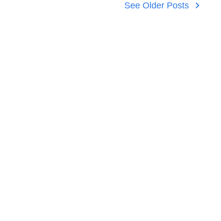
navigate_next
See Older Posts