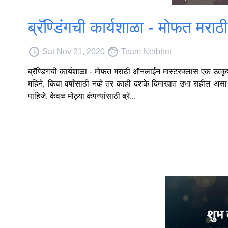
ब्रॅण्डिंगची कार्यशाळा - मोफत मर
access_time
face
Sat Nov 21, 2020
Team Netbhet
ब्रॅण्डिंगची कार्यशाळा - मोफत मराठी ऑनलाईन मास्टरक्लास एक उत्कृ
महिने, किंवा वर्षांसाठी नव्हे तर काही दशके दिमाखात उभा राहील अ
पाहिजे. केवळ मोठ्या कंपन्यांसाठी ब्रॅ...