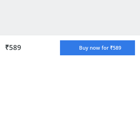
₹589
Buy now for ₹589