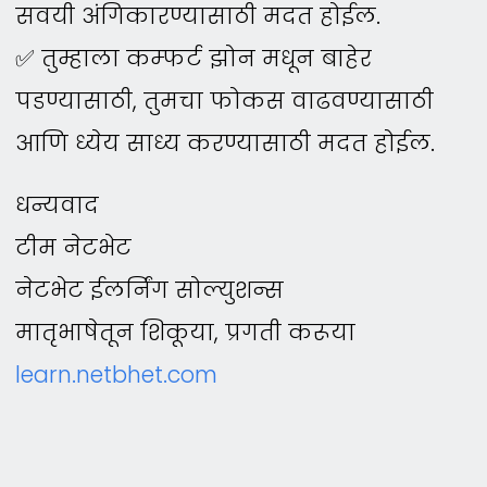
सवयी अंगिकारण्यासाठी मदत होईल.
✅ तुम्हाला कम्फर्ट झोन मधून बाहेर
पडण्यासाठी, तुमचा फोकस वाढवण्यासाठी
आणि ध्येय साध्य करण्यासाठी मदत होईल.
धन्यवाद
टीम नेटभेट
नेटभेट ईलर्निंग सोल्युशन्स
मातृभाषेतून शिकूया, प्रगती करूया
learn.netbhet.com