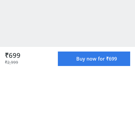
₹699
Buy now for ₹699
₹2,999