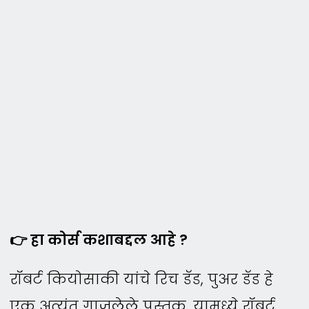
👉 हा कोर्स कशाबद्दल आहे ?
रॉबर्ट कियोसाकी यांचे रिच डॅड, पुअर डॅड हे
एक अत्यंत गाजलेले पुस्तक. यामध्ये रॉबर्ट