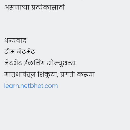
असणार्‍या प्रत्येकासाठी
धन्यवाद
टीम नेटभेट
नेटभेट ईलर्निंग सोल्युशन्स
मातृभाषेतून शिकूया, प्रगती करूया
learn.netbhet.com