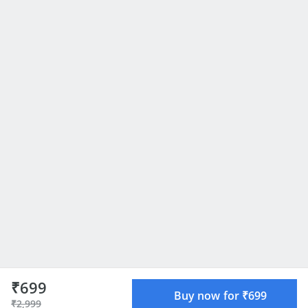
₹699
Buy now for ₹699
₹2,999